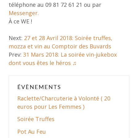
téléphone au 09 81 72 61 21 ou par
Messenger.
À ce WE !
P
Next:
27 et 28 Avril 2018: Soirée truffes,
mozza et vin au Comptoir des Buvards
o
Prev:
31 Mars 2018: La soirée vin-jukebox
s
dont vous êtes le héros ♫
t
n
ÉVÈNEMENTS
a
Raclette/Charcuterie à Volonté ( 20
v
euros pour Les Femmes )
i
Soirée Truffes
g
a
Pot Au Feu