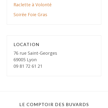
t
Raclette à Volonté
i
Soirée Foie Gras
o
n
LOCATION
76 rue Saint-Georges
69005 Lyon
09 81 72 61 21
LE COMPTOIR DES BUVARDS