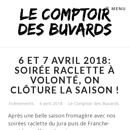
MENU
SKIP TO CONTENT
LE COMPTOIR DES
BUVARDS, CAVE À VIN
6 ET 7 AVRIL 2018:
ET BAR À VIN À LYON
SOIRÉE RACLETTE À
VOLONTÉ, ON
CLÔTURE LA SAISON !
Evènements
4 avril 2018
Le Comptoir des Buvards
Après une belle saison fromagère avec nos
soirées raclette du Jura puis de Franche-